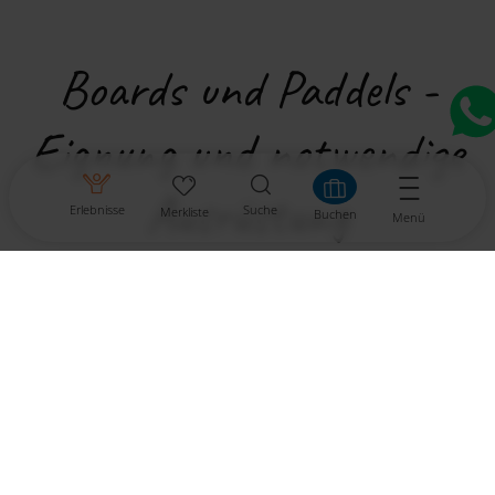
Boards und Paddels -
Eignung und notwendige
Ausrüstung
Erlebnisse
Suche
Merkliste
Buchen
Menü
Sorgen über die Eignung sind hinfällig, denn Stand
up Paddling kann von jedem ausgeübt werden.
Dabei spielt weder das Alter eine Rolle, noch ob
man sportlich ist oder nicht. Das Tempo bzw. die Art
von Übungen können schließlich von jedem selbst
bestimmt werden. Selbst Nichtschwimmer sind
durch das Tragen einer Schwimmweste nicht vom
Paddeln ausgenommen. Bzgl. des Equipments ist