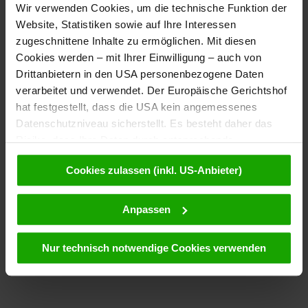
Wir verwenden Cookies, um die technische Funktion der
Website, Statistiken sowie auf Ihre Interessen
zugeschnittene Inhalte zu ermöglichen. Mit diesen
Cookies werden – mit Ihrer Einwilligung – auch von
Drittanbietern in den USA personenbezogene Daten
verarbeitet und verwendet. Der Europäische Gerichtshof
hat festgestellt, dass die USA kein angemessenes
Datenschutzniveau sicherstellt. Es besteht daher das
Risiko, dass Ihre Daten durch entsprechende
Anordnungen gegenüber den Drittanbietern (z.B. Google,
Cookies zulassen (inkl. US-Anbieter)
Meta) dem Zugriff durch US-Behörden zu Kontroll- und
Überwachungszwecken unterliegen und dagegen keine
wirksamen Rechtsbehelfe zur Verfügung stehen. Mit
Anpassen
Ihrem Klick auf „Cookies (inkl. US-Anbietern)
akzeptieren“ stimmen Sie zu, dass Cookies von uns und
Nur technisch notwendige Cookies verwenden
von Drittanbietern (auch in den USA) verwendet werden
dürfen. Eine Weitergabe dieser Daten erfolgt
ausschließlich pseudonymisiert. Weitere Details
betreffend Cookies und einer möglichen späteren