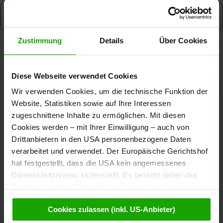
Take part now
Zustimmung
Details
Über Cookies
Diese Webseite verwendet Cookies
Wir verwenden Cookies, um die technische Funktion der
Kärnten Werbung
Website, Statistiken sowie auf Ihre Interessen
zugeschnittene Inhalte zu ermöglichen. Mit diesen
Cookies werden – mit Ihrer Einwilligung – auch von
Drittanbietern in den USA personenbezogene Daten
Völkermarkter Ring 21 - 23
verarbeitet und verwendet. Der Europäische Gerichtshof
9020 Klagenfurt
hat festgestellt, dass die USA kein angemessenes
Österreich
Datenschutzniveau sicherstellt. Es besteht daher das
Risiko, dass Ihre Daten durch entsprechende
Anordnungen gegenüber den Drittanbietern (z.B. Google,
+43/463/3000
Cookies zulassen (inkl. US-Anbieter)
Meta) dem Zugriff durch US-Behörden zu Kontroll- und
Überwachungszwecken unterliegen und dagegen keine