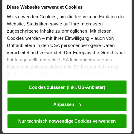
Diese Webseite verwendet Cookies
Wir verwenden Cookies, um die technische Funktion der
Website, Statistiken sowie auf Ihre Interessen
zugeschnittene Inhalte zu ermöglichen. Mit diesen
Cookies werden – mit Ihrer Einwilligung – auch von
Drittanbietern in den USA personenbezogene Daten
verarbeitet und verwendet. Der Europäische Gerichtshof
hat festgestellt, dass die USA kein angemessenes
Datenschutzniveau sicherstellt. Es besteht daher das
Risiko, dass Ihre Daten durch entsprechende
Anordnungen gegenüber den Drittanbietern (z.B. Google,
Cookies zulassen (inkl. US-Anbieter)
Meta) dem Zugriff durch US-Behörden zu Kontroll- und
Überwachungszwecken unterliegen und dagegen keine
wirksamen Rechtsbehelfe zur Verfügung stehen. Mit
Anpassen
Ihrem Klick auf „Cookies (inkl. US-Anbietern)
akzeptieren“ stimmen Sie zu, dass Cookies von uns und
Nur technisch notwendige Cookies verwenden
von Drittanbietern (auch in den USA) verwendet werden
dürfen. Eine Weitergabe dieser Daten erfolgt