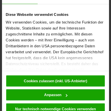
Diese Webseite verwendet Cookies
Wir verwenden Cookies, um die technische Funktion der
Website, Statistiken sowie auf Ihre Interessen
zugeschnittene Inhalte zu ermöglichen. Mit diesen
Cookies werden – mit Ihrer Einwilligung – auch von
Drittanbietern in den USA personenbezogene Daten
verarbeitet und verwendet. Der Europäische Gerichtshof
hat festgestellt, dass die USA kein angemessenes
Datenschutzniveau sicherstellt. Es besteht daher das
Risiko, dass Ihre Daten durch entsprechende
Anordnungen gegenüber den Drittanbietern (z.B. Google,
Cookies zulassen (inkl. US-Anbieter)
Meta) dem Zugriff durch US-Behörden zu Kontroll- und
Überwachungszwecken unterliegen und dagegen keine
wirksamen Rechtsbehelfe zur Verfügung stehen. Mit
Anpassen
Ihrem Klick auf „Cookies (inkl. US-Anbietern)
akzeptieren“ stimmen Sie zu, dass Cookies von uns und
Nur technisch notwendige Cookies verwenden