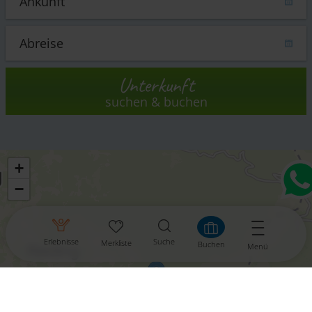
Unterkunft
suchen & buchen
+
−
Erlebnisse
Suche
Merkliste
Buchen
Menü