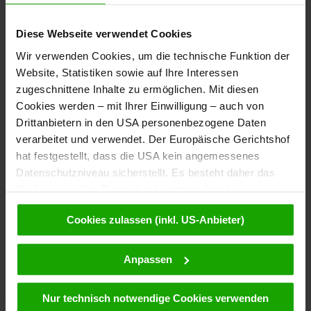
Diese Webseite verwendet Cookies
Wir verwenden Cookies, um die technische Funktion der
Website, Statistiken sowie auf Ihre Interessen
zugeschnittene Inhalte zu ermöglichen. Mit diesen
Cookies werden – mit Ihrer Einwilligung – auch von
Drittanbietern in den USA personenbezogene Daten
verarbeitet und verwendet. Der Europäische Gerichtshof
hat festgestellt, dass die USA kein angemessenes
Datenschutzniveau sicherstellt. Es besteht daher das
Risiko, dass Ihre Daten durch entsprechende
Anordnungen gegenüber den Drittanbietern (z.B. Google,
Cookies zulassen (inkl. US-Anbieter)
Meta) dem Zugriff durch US-Behörden zu Kontroll- und
Überwachungszwecken unterliegen und dagegen keine
wirksamen Rechtsbehelfe zur Verfügung stehen. Mit
Anpassen
Ihrem Klick auf „Cookies (inkl. US-Anbietern)
akzeptieren“ stimmen Sie zu, dass Cookies von uns und
Nur technisch notwendige Cookies verwenden
von Drittanbietern (auch in den USA) verwendet werden