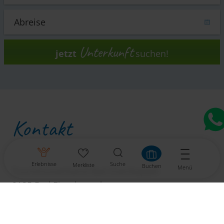
Unterkunft
jetzt
suchen!
Kontakt
Erlebnisse
Suche
Merkliste
Buchen
Menü
Tourismusverband Bad Eisenkappel
9135 Bad Eisenkappel
Tel.: +43 4238 8686
Fax: +43 4238 8491