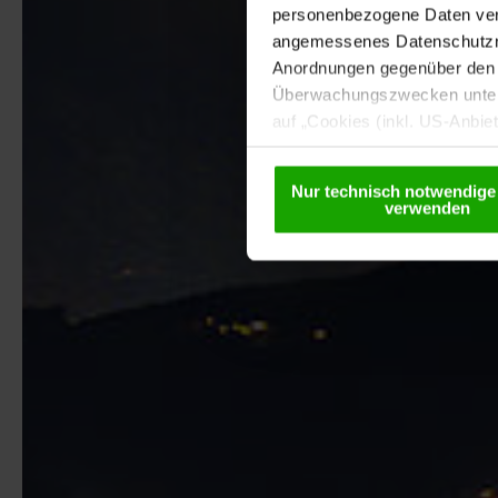
personenbezogene Daten vera
angemessenes Datenschutzniv
Anordnungen gegenüber den D
Überwachungszwecken unterl
auf „Cookies (inkl. US-Anbie
USA) verwendet werden dürfen
betreffend Cookies und einer
Nur technisch notwendige
verwenden