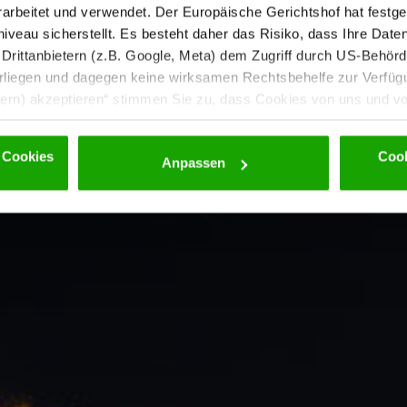
rbeitet und verwendet. Der Europäische Gerichtshof hat festges
eau sicherstellt. Es besteht daher das Risiko, dass Ihre Date
rittanbietern (z.B. Google, Meta) dem Zugriff durch US-Behörde
iegen und dagegen keine wirksamen Rechtsbehelfe zur Verfügun
tern) akzeptieren“ stimmen Sie zu, dass Cookies von uns und von
. Eine Weitergabe dieser Daten erfolgt ausschließlich pseudony
 möglichen späteren Deaktivierung finden Sie in unserer
Datens
 Cookies
Cook
Anpassen