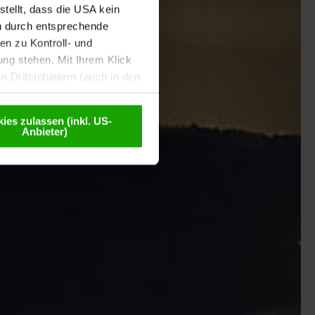
tellt, dass die USA kein
n durch entsprechende
n zu Kontroll- und
g stehen. Mit Ihrem Klick
 Drittanbietern (auch in den
misiert. Weitere Details
chutzerklärung
.
ies zulassen (inkl. US-
Anbieter)