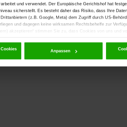
rbeitet und verwendet. Der Europäische Gerichtshof hat festges
eau sicherstellt. Es besteht daher das Risiko, dass Ihre Date
rittanbietern (z.B. Google, Meta) dem Zugriff durch US-Behörde
iegen und dagegen keine wirksamen Rechtsbehelfe zur Verfügun
tern) akzeptieren“ stimmen Sie zu, dass Cookies von uns und von
. Eine Weitergabe dieser Daten erfolgt ausschließlich pseudony
 möglichen späteren Deaktivierung finden Sie in unserer
Datens
 Cookies
Cook
Anpassen