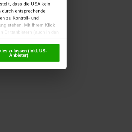
tellt, dass die USA kein
n durch entsprechende
n zu Kontroll- und
g stehen. Mit Ihrem Klick
 Drittanbietern (auch in den
misiert. Weitere Details
chutzerklärung
.
ies zulassen (inkl. US-
Anbieter)