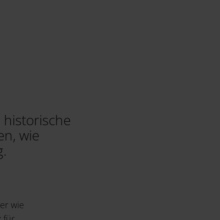
 historische
en, wie
g.
er wie
 für