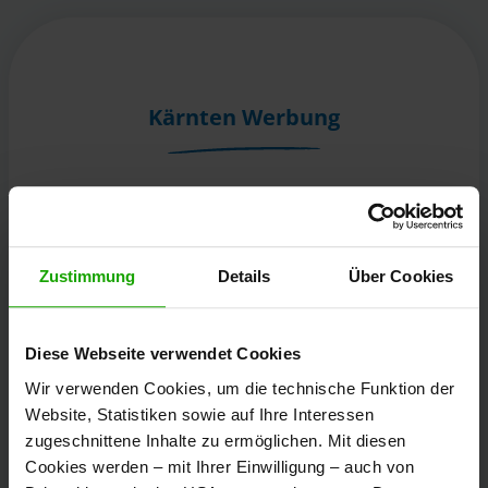
Kärnten Werbung
Völkermarkter Ring 21 - 23
9020 Klagenfurt
Österreich
Zustimmung
Details
Über Cookies
+43/463/3000
Diese Webseite verwendet Cookies
info
@
kaernten
.
at
Wir verwenden Cookies, um die technische Funktion der
Website, Statistiken sowie auf Ihre Interessen
zugeschnittene Inhalte zu ermöglichen. Mit diesen
Bleibe informiert!
Cookies werden – mit Ihrer Einwilligung – auch von