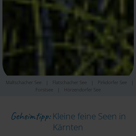
Maltschacher See
|
Flatschacher See
|
Pirkdorfer See
|
Forstsee
|
Hörzendorfer See
Geheimtipp:
Kleine feine Seen in
Kärnten