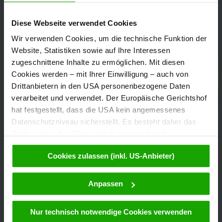
Diese Webseite verwendet Cookies
Wir verwenden Cookies, um die technische Funktion der
Website, Statistiken sowie auf Ihre Interessen
zugeschnittene Inhalte zu ermöglichen. Mit diesen
Cookies werden – mit Ihrer Einwilligung – auch von
Drittanbietern in den USA personenbezogene Daten
verarbeitet und verwendet. Der Europäische Gerichtshof
hat festgestellt, dass die USA kein angemessenes
Datenschutzniveau sicherstellt. Es besteht daher das
Risiko, dass Ihre Daten durch entsprechende
Anordnungen gegenüber den Drittanbietern (z.B. Google,
Cookies zulassen (inkl. US-Anbieter)
Meta) dem Zugriff durch US-Behörden zu Kontroll- und
Überwachungszwecken unterliegen und dagegen keine
wirksamen Rechtsbehelfe zur Verfügung stehen. Mit
Anpassen
Ihrem Klick auf „Cookies (inkl. US-Anbietern)
akzeptieren“ stimmen Sie zu, dass Cookies von uns und
Nur technisch notwendige Cookies verwenden
von Drittanbietern (auch in den USA) verwendet werden