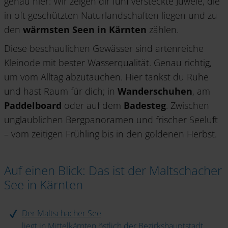
genau hier: Wir zeigen dir fünf versteckte Juwele, die
in oft geschützten Naturlandschaften liegen und zu
den
wärmsten Seen in Kärnten
zählen.
Diese beschaulichen Gewässer sind artenreiche
Kleinode mit bester Wasserqualität. Genau richtig,
um vom Alltag abzutauchen. Hier tankst du Ruhe
und hast Raum für dich; in
Wanderschuhen
, am
Paddelboard
oder auf dem
Badesteg
. Zwischen
unglaublichen Bergpanoramen und frischer Seeluft
– vom zeitigen Frühling bis in den goldenen Herbst.
Auf einen Blick: Das ist der Maltschacher
See in Kärnten
Der Maltschacher See
liegt in Mittelkärnten östlich der Bezirkshauptstadt