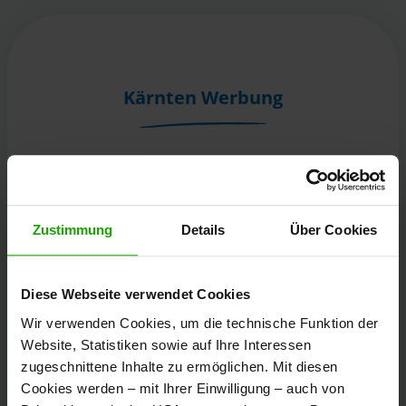
Kärnten Werbung
Völkermarkter Ring 21 - 23
9020 Klagenfurt
Österreich
Zustimmung
Details
Über Cookies
+43/463/3000
Diese Webseite verwendet Cookies
info
@
kaernten
.
at
Wir verwenden Cookies, um die technische Funktion der
Website, Statistiken sowie auf Ihre Interessen
zugeschnittene Inhalte zu ermöglichen. Mit diesen
Bleibe informiert!
Cookies werden – mit Ihrer Einwilligung – auch von