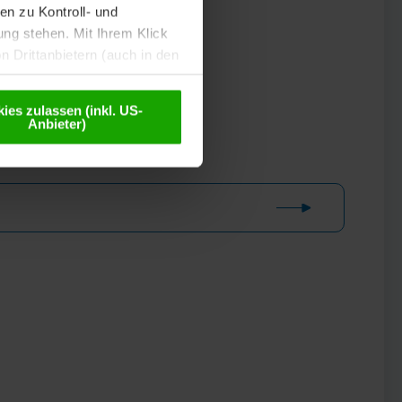
n zu Kontroll- und
g stehen. Mit Ihrem Klick
 Drittanbietern (auch in den
misiert. Weitere Details
chutzerklärung
.
ies zulassen (inkl. US-
Anbieter)