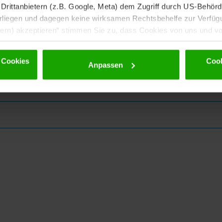
rittanbietern (z.B. Google, Meta) dem Zugriff durch US-Behörde
iegen und dagegen keine wirksamen Rechtsbehelfe zur Verfügun
tern) akzeptieren“ stimmen Sie zu, dass Cookies von uns und von
. Eine Weitergabe dieser Daten erfolgt ausschließlich pseudony
 möglichen späteren Deaktivierung finden Sie in unserer
Datens
 Cookies
Cook
Anpassen
ewsletter!