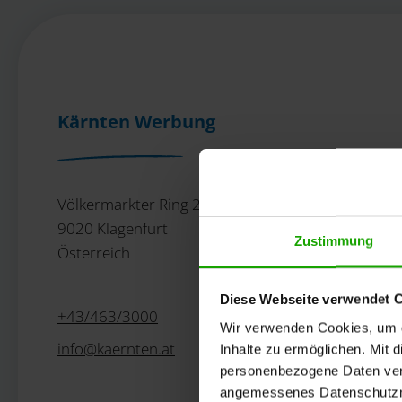
Kärnten Werbung
Völkermarkter Ring 21 - 23
9020 Klagenfurt
Zustimmung
Österreich
Diese Webseite verwendet 
+43/463/3000
Wir verwenden Cookies, um di
info
@
kaernten
.
at
Inhalte zu ermöglichen. Mit 
personenbezogene Daten vera
angemessenes Datenschutzniv