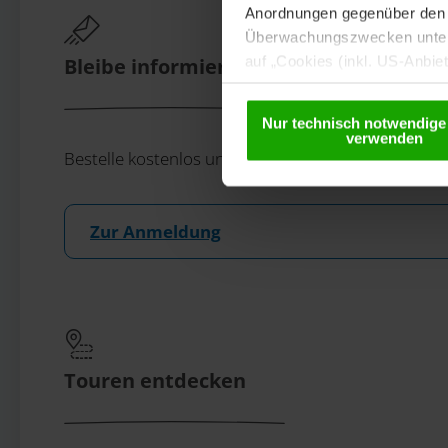
Anordnungen gegenüber den D
Überwachungszwecken unterl
auf „Cookies (inkl. US-Anbie
Bleibe informiert!
USA) verwendet werden dürfen
betreffend Cookies und einer
Nur technisch notwendige
verwenden
Bestelle kostenlos unser eMagazin, den Kärntner N
Zur Anmeldung
Touren entdecken