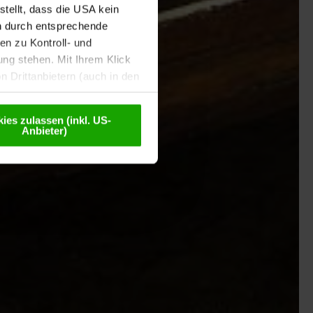
tellt, dass die USA kein
n durch entsprechende
n zu Kontroll- und
g stehen. Mit Ihrem Klick
 Drittanbietern (auch in den
misiert. Weitere Details
chutzerklärung
.
ies zulassen (inkl. US-
Anbieter)