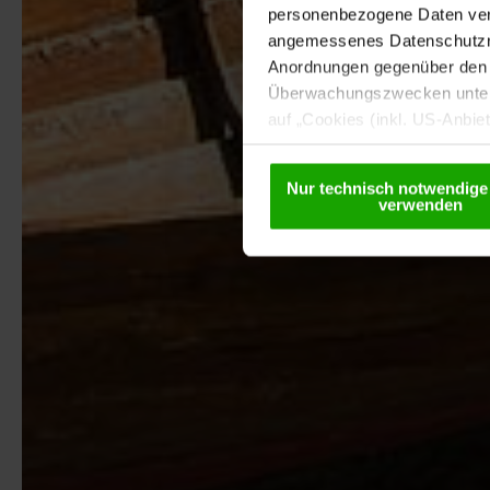
personenbezogene Daten vera
angemessenes Datenschutzniv
Anordnungen gegenüber den D
Überwachungszwecken unterl
auf „Cookies (inkl. US-Anbie
USA) verwendet werden dürfen
betreffend Cookies und einer
Nur technisch notwendige
verwenden