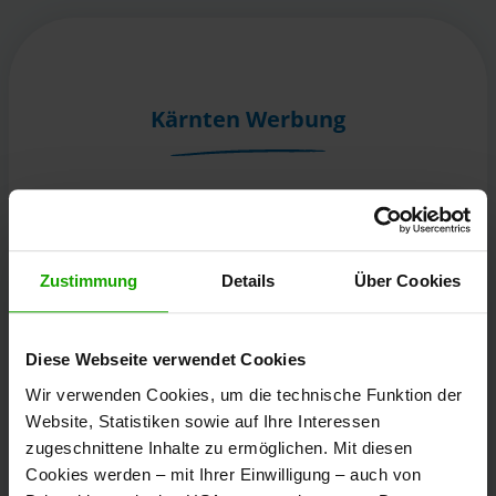
Kärnten Werbung
Völkermarkter Ring 21 - 23
9020 Klagenfurt
Österreich
Zustimmung
Details
Über Cookies
+43/463/3000
Diese Webseite verwendet Cookies
info
@
kaernten
.
at
Wir verwenden Cookies, um die technische Funktion der
Website, Statistiken sowie auf Ihre Interessen
zugeschnittene Inhalte zu ermöglichen. Mit diesen
Bleibe informiert!
Cookies werden – mit Ihrer Einwilligung – auch von