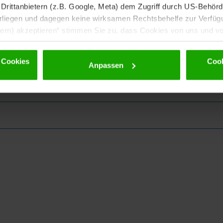
rittanbietern (z.B. Google, Meta) dem Zugriff durch US-Behörde
iegen und dagegen keine wirksamen Rechtsbehelfe zur Verfügun
tern) akzeptieren“ stimmen Sie zu, dass Cookies von uns und von
. Eine Weitergabe dieser Daten erfolgt ausschließlich pseudony
 möglichen späteren Deaktivierung finden Sie in unserer
Datens
 Cookies
Cook
Anpassen
ewsletter!