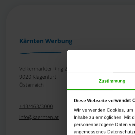
Kärnten Werbung
Völkermarkter Ring 21 - 23
9020 Klagenfurt
Zustimmung
Österreich
Diese Webseite verwendet 
+43/463/3000
Wir verwenden Cookies, um di
info
@
kaernten
.
at
Inhalte zu ermöglichen. Mit 
personenbezogene Daten vera
angemessenes Datenschutzniv