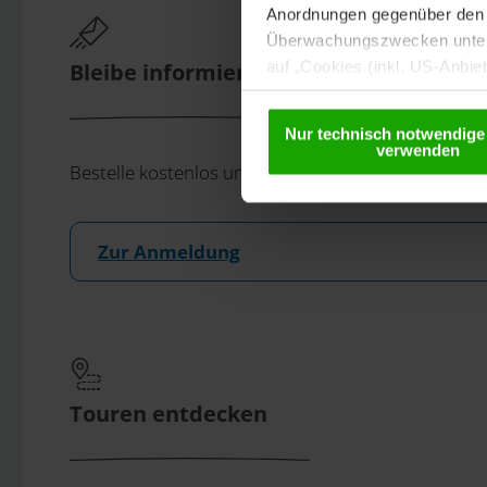
Anordnungen gegenüber den D
Überwachungszwecken unterl
auf „Cookies (inkl. US-Anbie
Bleibe informiert!
USA) verwendet werden dürfen
betreffend Cookies und einer
Nur technisch notwendige
verwenden
Bestelle kostenlos unser eMagazin, den Kärntner N
Zur Anmeldung
Touren entdecken