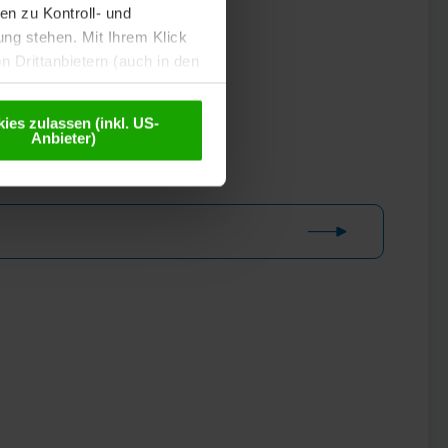
n zu Kontroll- und
g stehen. Mit Ihrem Klick
 Drittanbietern (auch in den
misiert. Weitere Details
chutzerklärung
.
ies zulassen (inkl. US-
Anbieter)