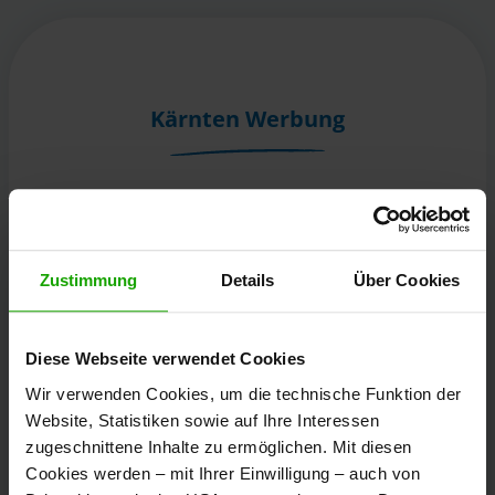
Kärnten Werbung
Völkermarkter Ring 21 - 23
9020 Klagenfurt
Österreich
Zustimmung
Details
Über Cookies
+43/463/3000
Diese Webseite verwendet Cookies
info
@
kaernten
.
at
Wir verwenden Cookies, um die technische Funktion der
Website, Statistiken sowie auf Ihre Interessen
zugeschnittene Inhalte zu ermöglichen. Mit diesen
Bleibe informiert!
Cookies werden – mit Ihrer Einwilligung – auch von