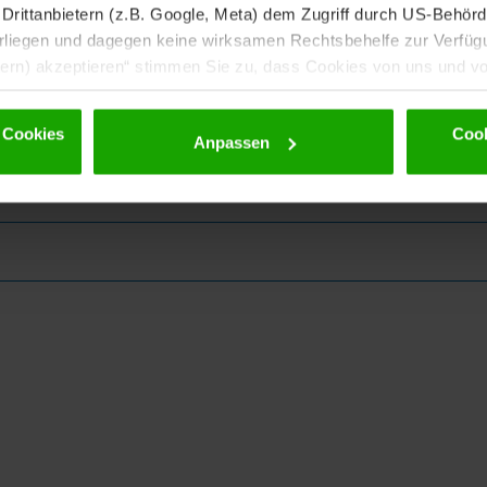
rittanbietern (z.B. Google, Meta) dem Zugriff durch US-Behörde
iegen und dagegen keine wirksamen Rechtsbehelfe zur Verfügun
tern) akzeptieren“ stimmen Sie zu, dass Cookies von uns und von
. Eine Weitergabe dieser Daten erfolgt ausschließlich pseudony
 möglichen späteren Deaktivierung finden Sie in unserer
Datens
 Cookies
Cook
Anpassen
ewsletter!