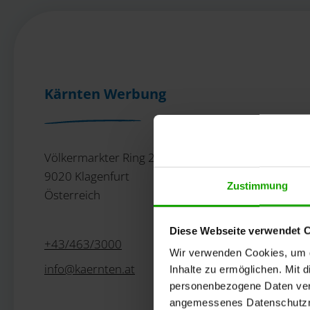
Kärnten Werbung
Völkermarkter Ring 21 - 23
9020 Klagenfurt
Zustimmung
Österreich
Diese Webseite verwendet 
+43/463/3000
Wir verwenden Cookies, um di
info
@
kaernten
.
at
Inhalte zu ermöglichen. Mit 
personenbezogene Daten vera
angemessenes Datenschutzniv