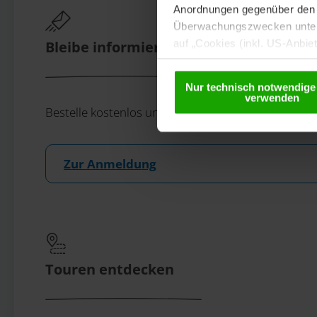
Anordnungen gegenüber den D
Überwachungszwecken unterl
auf „Cookies (inkl. US-Anbie
Bleibe informiert!
USA) verwendet werden dürfen
betreffend Cookies und einer
Nur technisch notwendige
verwenden
Bestelle kostenlos unser eMagazin, den Kärntner N
Zur Anmeldung
Touren entdecken