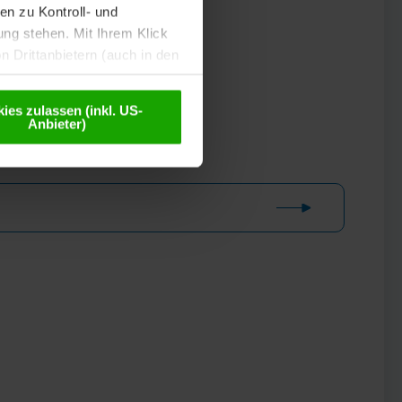
n zu Kontroll- und
g stehen. Mit Ihrem Klick
 Drittanbietern (auch in den
misiert. Weitere Details
chutzerklärung
.
ies zulassen (inkl. US-
Anbieter)