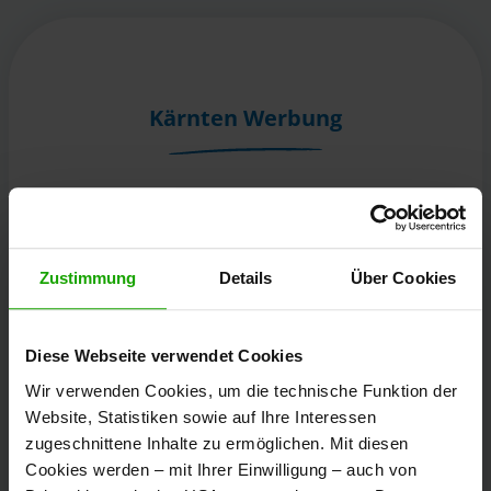
Kärnten Werbung
Völkermarkter Ring 21 - 23
9020 Klagenfurt
Österreich
Zustimmung
Details
Über Cookies
+43/463/3000
Diese Webseite verwendet Cookies
info
@
kaernten
.
at
Wir verwenden Cookies, um die technische Funktion der
Website, Statistiken sowie auf Ihre Interessen
zugeschnittene Inhalte zu ermöglichen. Mit diesen
Bleibe informiert!
Cookies werden – mit Ihrer Einwilligung – auch von