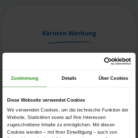
Kärnten Werbung
Völkermarkter Ring 21 - 23
9020 Klagenfurt
Österreich
Zustimmung
Details
Über Cookies
+43/463/3000
Diese Webseite verwendet Cookies
info
@
kaernten
.
at
Wir verwenden Cookies, um die technische Funktion der
Website, Statistiken sowie auf Ihre Interessen
zugeschnittene Inhalte zu ermöglichen. Mit diesen
Bleibe informiert!
Cookies werden – mit Ihrer Einwilligung – auch von