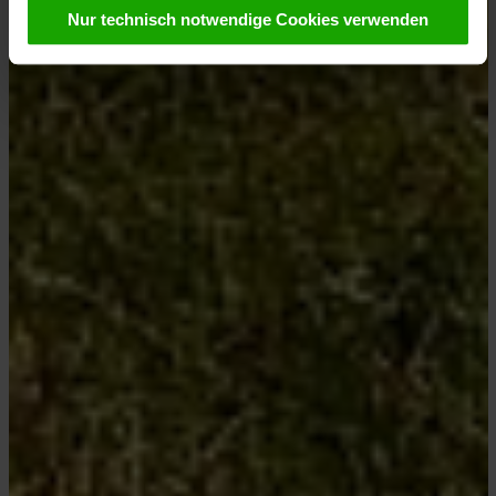
akzeptieren“ stimmen Sie zu, dass Cookies von uns und
Nur technisch notwendige Cookies verwenden
von Drittanbietern (auch in den USA) verwendet werden
dürfen. Eine Weitergabe dieser Daten erfolgt
ausschließlich pseudonymisiert. Weitere Details
betreffend Cookies und einer möglichen späteren
Deaktivierung finden Sie in unserer
Datenschutzerklärung
.