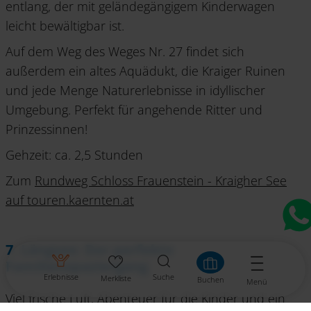
entlang, der mit geländegängigem Kinderwagen
leicht bewältigbar ist.
Auf dem Weg des Weges Nr. 27 findet sich
außerdem ein altes Aquädukt, die Kraiger Ruinen
und jede Menge Naturerlebnisse in idyllischer
Umgebung. Perfekt für angehende Ritter und
Prinzessinnen!
Gehzeit: ca. 2,5 Stunden
Zum
Rundweg Schloss Frauenstein - Kraigher See
auf touren.kaernten.at
7. Längsee: Der perfekte
Familienspaziergang
Erlebnisse
Suche
Merkliste
Buchen
Menü
Viel frische Luft, Abenteuer für die Kinder und ein