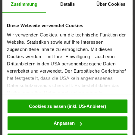
Zustimmung
Details
Über Cookies
Diese Webseite verwendet Cookies
Wir verwenden Cookies, um die technische Funktion der
Website, Statistiken sowie auf Ihre Interessen
zugeschnittene Inhalte zu ermöglichen. Mit diesen
Cookies werden – mit Ihrer Einwilligung – auch von
Drittanbietern in den USA personenbezogene Daten
verarbeitet und verwendet. Der Europäische Gerichtshof
hat festgestellt, dass die USA kein angemessenes
Datenschutzniveau sicherstellt. Es besteht daher das
Risiko, dass Ihre Daten durch entsprechende
Anordnungen gegenüber den Drittanbietern (z.B. Google,
Cookies zulassen (inkl. US-Anbieter)
Meta) dem Zugriff durch US-Behörden zu Kontroll- und
Überwachungszwecken unterliegen und dagegen keine
wirksamen Rechtsbehelfe zur Verfügung stehen. Mit
Anpassen
Ihrem Klick auf „Cookies (inkl. US-Anbietern)