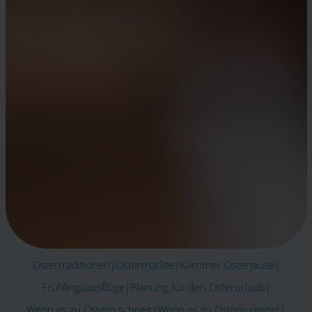
Ostertraditionen
|
Ostermärkte
|
Kärntner Osterjause
|
Frühlingsausflüge
|
Planung für den Osterurlaub
|
Wenn es zu Ostern schneit
|
Wenn es zu Ostern regnet
|