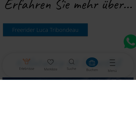
Erfahren Sie mehr über...
Freerider Luca Tribondeau
6. Naturtrip mit Genussfloß
Erlebnisse
Suche
Merkliste
Buchen
Menü