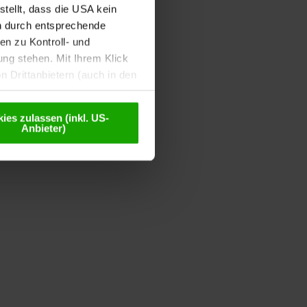
tellt, dass die USA kein
n durch entsprechende
n zu Kontroll- und
g stehen. Mit Ihrem Klick
 Drittanbietern (auch in den
misiert. Weitere Details
chutzerklärung
.
ies zulassen (inkl. US-
Anbieter)