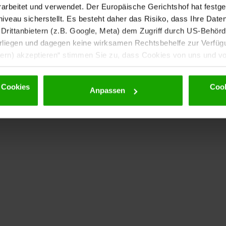
rbeitet und verwendet. Der Europäische Gerichtshof hat festges
eau sicherstellt. Es besteht daher das Risiko, dass Ihre Date
rittanbietern (z.B. Google, Meta) dem Zugriff durch US-Behörde
iegen und dagegen keine wirksamen Rechtsbehelfe zur Verfügun
tern) akzeptieren“ stimmen Sie zu, dass Cookies von uns und von
. Eine Weitergabe dieser Daten erfolgt ausschließlich pseudony
 möglichen späteren Deaktivierung finden Sie in unserer
Datens
 Cookies
Cook
Anpassen