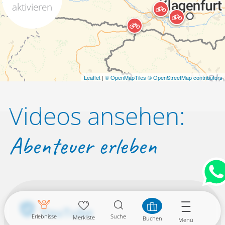
aktivieren
Leaflet
|
© OpenMapTiles
© OpenStreetMap contributors
Videos ansehen:
Abenteuer erleben
YouTube
Erlebnisse
Suche
Merkliste
Buchen
Menü