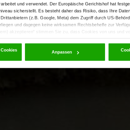
rbeitet und verwendet. Der Europäische Gerichtshof hat festges
eau sicherstellt. Es besteht daher das Risiko, dass Ihre Date
rittanbietern (z.B. Google, Meta) dem Zugriff durch US-Behörde
iegen und dagegen keine wirksamen Rechtsbehelfe zur Verfügun
tern) akzeptieren“ stimmen Sie zu, dass Cookies von uns und von
. Eine Weitergabe dieser Daten erfolgt ausschließlich pseudony
 möglichen späteren Deaktivierung finden Sie in unserer
Datens
 Cookies
Cook
Anpassen