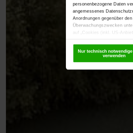
personenbezogene Daten vera
angemessenes Datenschutzniv
Anordnungen gegenüber den D
Überwachungszwecken unterl
auf „Cookies (inkl. US-Anbie
USA) verwendet werden dürfen
betreffend Cookies und einer
Nur technisch notwendige
verwenden