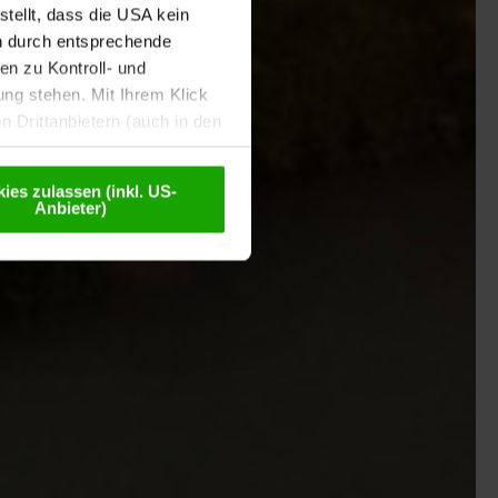
tellt, dass die USA kein
n durch entsprechende
n zu Kontroll- und
g stehen. Mit Ihrem Klick
 Drittanbietern (auch in den
misiert. Weitere Details
chutzerklärung
.
ies zulassen (inkl. US-
Anbieter)