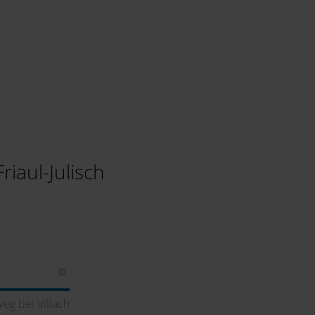
riaul-Julisch
eg bei Villach