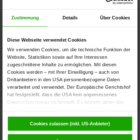
Zustimmung
Details
Über Cookies
Diese Webseite verwendet Cookies
Wir verwenden Cookies, um die technische Funktion der
Website, Statistiken sowie auf Ihre Interessen
zugeschnittene Inhalte zu ermöglichen. Mit diesen
Cookies werden – mit Ihrer Einwilligung – auch von
Drittanbietern in den USA personenbezogene Daten
verarbeitet und verwendet. Der Europäische Gerichtshof
hat festgestellt, dass die USA kein angemessenes
Datenschutzniveau sicherstellt. Es besteht daher das
Risiko, dass Ihre Daten durch entsprechende
Anordnungen gegenüber den Drittanbietern (z.B. Google,
Cookies zulassen (inkl. US-Anbieter)
Meta) dem Zugriff durch US-Behörden zu Kontroll- und
Überwachungszwecken unterliegen und dagegen keine
wirksamen Rechtsbehelfe zur Verfügung stehen. Mit