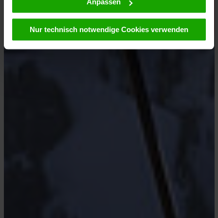
Anpassen
Ihrem Klick auf „Cookies (inkl. US-Anbietern)
akzeptieren“ stimmen Sie zu, dass Cookies von uns und
Nur technisch notwendige Cookies verwenden
von Drittanbietern (auch in den USA) verwendet werden
dürfen. Eine Weitergabe dieser Daten erfolgt
ausschließlich pseudonymisiert. Weitere Details
betreffend Cookies und einer möglichen späteren
Deaktivierung finden Sie in unserer
Datenschutzerklärung
.