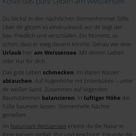
Koste das pure Leben am Weissensee
Du blickst in den nächtlichen Sternenhimmel. Stille.
Über dir glitzert es eindrucksvoll, vor dir liegt der
See. Friedlich und verschlafen. Ein Moment, so
schön, dass er ewig dauern könnte. Genau wie dein
Urlaub
hier
am Weissensee
. Mit deinen Lieben
oder nur für dich.
Das gute Leben
schmecken
. Im klaren Wasser
abtauchen
. Auf Augenhöhe mit Entenküken – unter
dir weißer Sand. Zusammen auf liegenden
Baumstämmen
balancieren
. In
luftiger Höhe
die
Füße baumeln lassen. Sternenhelle Nächte
genießen.
Im
Naturpark Weissensee
erlebst du die Natur in
ihrer ganzen Vielfalt. Pur und geschützt. Erkunde die