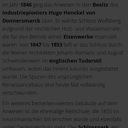
Im Jahr
1846
ging das Anwesen in den
Besitz
des
Industriepioniers Hugo Henckel von
Donnersmarck
über. Er wählte Schloss Wolfsberg
aufgrund der reichlichen Holz- und Wasservorräte,
die für den Betrieb seiner
Eisenwerke
essenziell
waren. Von
1847
bis
1853
ließ er das Schloss durch
die Wiener Architekten Johann Romano und August
Schwendenwein im
englischen Tudorstil
umbauen, wobei das Innere luxuriös ausgestattet
wurde. Die Spuren des ursprünglichen
Renaissancebaus sind heute fast vollständig
verschwunden.
Ein weiteres bemerkenswertes Gebäude auf dem
Anwesen ist die ehemalige Reitschule, die 1855 im
neoromanischen Stil errichtet wurde und ebenfalls
unter Denkmalschutz steht. Der
Schlosspark
, ein