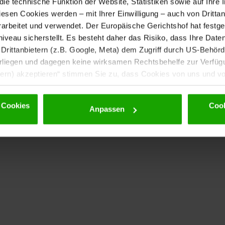
e technische Funktion der Website, Statistiken sowie auf Ihre 
diesen Cookies werden – mit Ihrer Einwilligung – auch von Dritta
rbeitet und verwendet. Der Europäische Gerichtshof hat festges
eau sicherstellt. Es besteht daher das Risiko, dass Ihre Date
rittanbietern (z.B. Google, Meta) dem Zugriff durch US-Behörde
iegen und dagegen keine wirksamen Rechtsbehelfe zur Verfügun
tern) akzeptieren“ stimmen Sie zu, dass Cookies von uns und von
. Eine Weitergabe dieser Daten erfolgt ausschließlich pseudony
 möglichen späteren Deaktivierung finden Sie in unserer
Datens
 Cookies
Cook
Anpassen