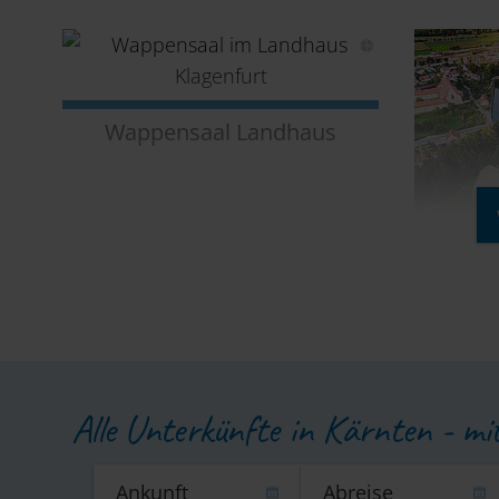
Wappensaal Landhaus
Burg 
Alle Unterkünfte in Kärnten - mi
Erlebnisfreibad Gmünd
F