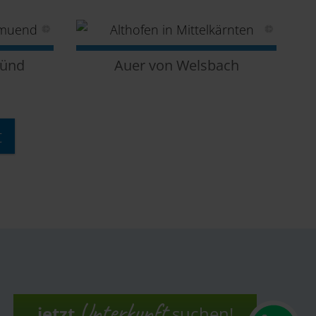
ünd
Auer von Welsbach
t
Obir-Tropfsteinhöhlen
Unterkunft
jetzt
suchen!