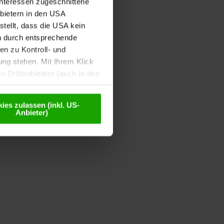
Interessen zugeschnittene
nbietern in den USA
tellt, dass die USA kein
n durch entsprechende
n zu Kontroll- und
g stehen. Mit Ihrem Klick
 Drittanbietern (auch in den
misiert. Weitere Details
chutzerklärung
.
ies zulassen (inkl. US-
Anbieter)