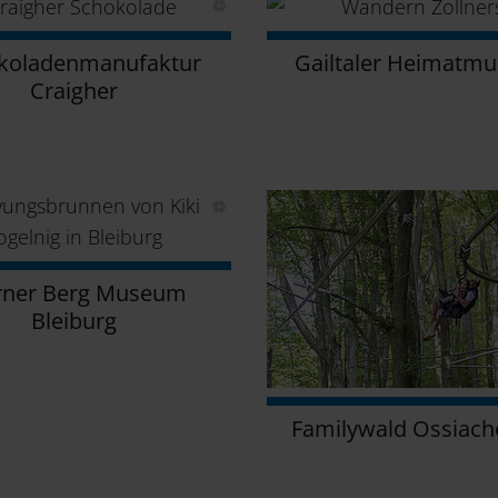
koladenmanufaktur
Gailtaler Heimatm
Craigher
ner Berg Museum
Bleiburg
Familywald Ossiach