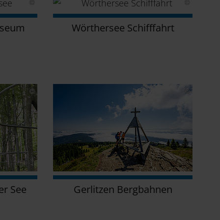
useum
Wörthersee Schifffahrt
er See
Gerlitzen Bergbahnen