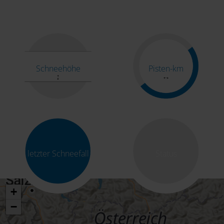
Schneehöhe
Pisten-km
letzter Schneefall
Status
+
−