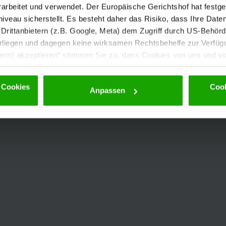
rbeitet und verwendet. Der Europäische Gerichtshof hat festges
eau sicherstellt. Es besteht daher das Risiko, dass Ihre Date
rittanbietern (z.B. Google, Meta) dem Zugriff durch US-Behörde
iegen und dagegen keine wirksamen Rechtsbehelfe zur Verfügun
tern) akzeptieren“ stimmen Sie zu, dass Cookies von uns und von
. Eine Weitergabe dieser Daten erfolgt ausschließlich pseudony
 möglichen späteren Deaktivierung finden Sie in unserer
Datens
 Cookies
Cook
Anpassen