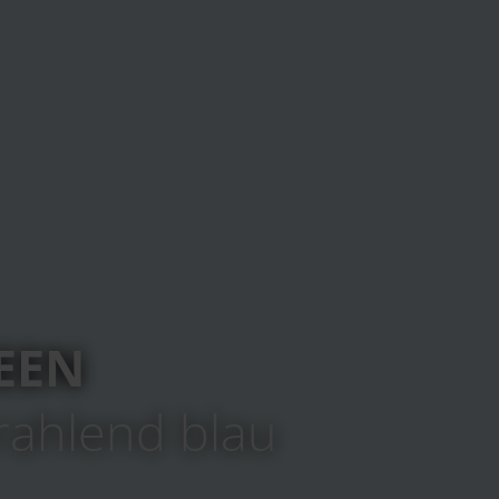
EEN
rahlend blau