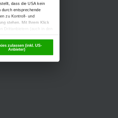
tellt, dass die USA kein
n durch entsprechende
n zu Kontroll- und
g stehen. Mit Ihrem Klick
 Drittanbietern (auch in den
misiert. Weitere Details
chutzerklärung
.
ies zulassen (inkl. US-
Anbieter)