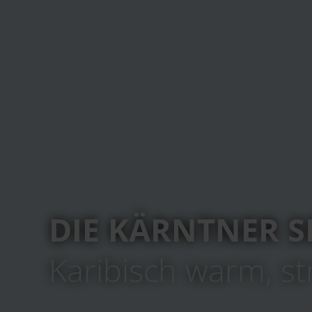
DIE KÄRNTNER S
Karibisch warm, st